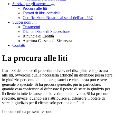
Servizi per gli avvocati
Visualizza menù di secondo livello
Procura alle liti
Estratti di libri contabili
Certificazione Notarile ai sensi dell’art. 567
Successioni
Visualizza menù di secondo livello
Testamenti
Dichiarazione di Successione
Rinuncia di Eredità
Apertura Cassetta di Sicurezza
Contatti
La procura alle liti
L'art. 83 del codice di procedura civile, nel disciplinare la procura
alle liti, ovverosia quella necessaria affinché un difensore possa stare
in giudizio per conto di una parte, sancisce che questa può essere
generale o speciale. Si ha procura generale, più in particolare,
quando essa conferisce al difensore il potere di stare in giudizio per
il cliente in tutte le cause che lo vedranno coinvolto. Si ha procura
speciale, invece, quando essa attribuisce al difensore il potere di
stare in giudizio per il cliente solo per una o più liti.
I documenti da presentare sono: