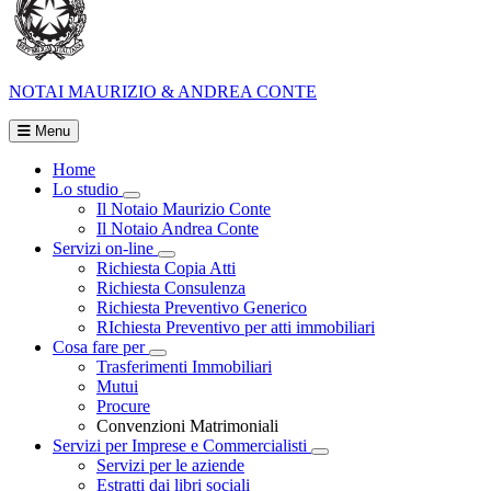
NOTAI
MAURIZIO & ANDREA CONTE
Menu
Home
Lo studio
Visualizza menù di secondo livello
Il Notaio Maurizio Conte
Il Notaio Andrea Conte
Servizi on-line
Visualizza menù di secondo livello
Richiesta Copia Atti
Richiesta Consulenza
Richiesta Preventivo Generico
RIchiesta Preventivo per atti immobiliari
Cosa fare per
Visualizza menù di secondo livello
Trasferimenti Immobiliari
Mutui
Procure
Convenzioni Matrimoniali
Servizi per Imprese e Commercialisti
Visualizza menù di secondo
Servizi per le aziende
Estratti dai libri sociali