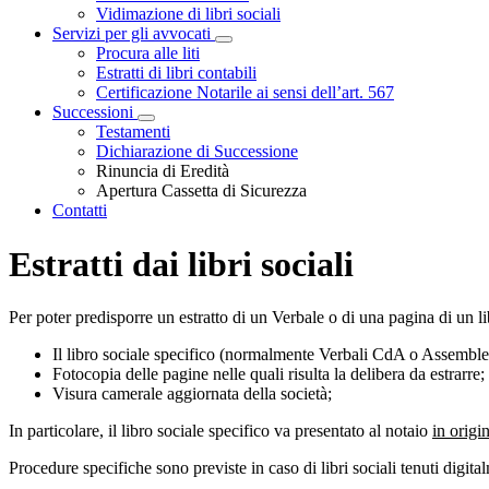
Vidimazione di libri sociali
Servizi per gli avvocati
Visualizza menù di secondo livello
Procura alle liti
Estratti di libri contabili
Certificazione Notarile ai sensi dell’art. 567
Successioni
Visualizza menù di secondo livello
Testamenti
Dichiarazione di Successione
Rinuncia di Eredità
Apertura Cassetta di Sicurezza
Contatti
Estratti dai libri sociali
Per poter predisporre un estratto di un Verbale o di una pagina di un li
Il libro sociale specifico (normalmente Verbali CdA o Assemblea d
Fotocopia delle pagine nelle quali risulta la delibera da estrarre;
Visura camerale aggiornata della società;
In particolare, il libro sociale specifico va presentato al notaio
in origi
Procedure specifiche sono previste in caso di libri sociali tenuti digita