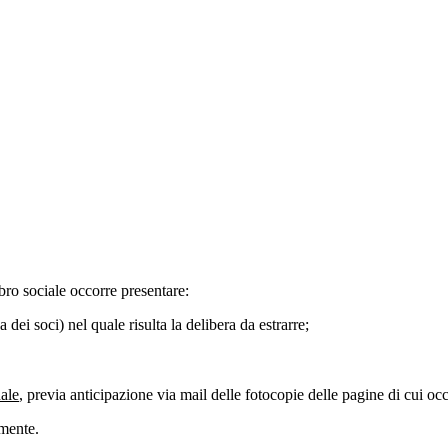
bro sociale occorre presentare:
ei soci) nel quale risulta la delibera da estrarre;
nale
, previa anticipazione via mail delle fotocopie delle pagine di cui occo
lmente.