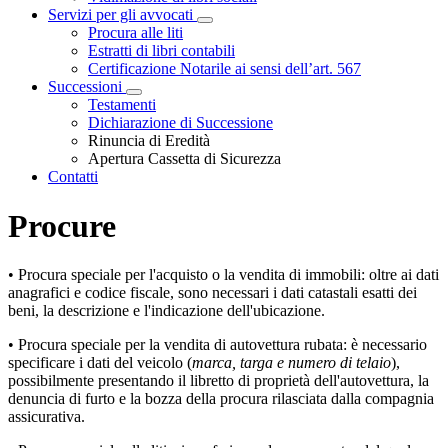
Servizi per gli avvocati
Visualizza menù di secondo livello
Procura alle liti
Estratti di libri contabili
Certificazione Notarile ai sensi dell’art. 567
Successioni
Visualizza menù di secondo livello
Testamenti
Dichiarazione di Successione
Rinuncia di Eredità
Apertura Cassetta di Sicurezza
Contatti
Procure
• Procura speciale per l'acquisto o la vendita di immobili: oltre ai dati
anagrafici e codice fiscale, sono necessari i dati catastali esatti dei
beni, la descrizione e l'indicazione dell'ubicazione.
• Procura speciale per la vendita di autovettura rubata: è necessario
specificare i dati del veicolo (
marca, targa e numero di telaio
),
possibilmente presentando il libretto di proprietà dell'autovettura, la
denuncia di furto e la bozza della procura rilasciata dalla compagnia
assicurativa.