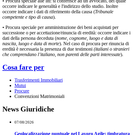
• Procura speciale alle liti: si conferisce ad un avvocato, del quale
occorre indicare le generalità e l'indirizzo dello studio. Inoltre
occorre indicare i dati di riferimento della causa (
Tribunale
competente e tipo di causa
).
• Procura speciale per amministrazione dei beni acquistati per
successione o per accettazione/rinuncia di eredità: occorre indicare i
dati della persona deceduta (
nome, cognome, luogo e data di
nascita, luogo e data di morte
). Nel caso di procura per rinuncia di
eredità è necessaria la presenza di due testimoni
(italiani o stranieri
che comprendano l’italiano, non parenti delle parti interessate
).
Cosa fare per
Trasferimenti Immobiliari
Mutui
Procure
Convenzioni Matrimoniali
News Giuridiche
07/08/2026
Geolocalizzazione puntuale nel Lavoro Agile: timbratura