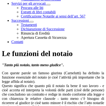
Servizi per gli avvocati
Visualizza menù di secondo livello
Procura alle liti
Estratti di libri contabili
Certificazione Notarile ai sensi dell’art. 567
Successioni
Visualizza menù di secondo livello
Testamenti
Dichiarazione di Successione
Rinuncia di Eredità
Apertura Cassetta di Sicurezza
Contatti
Le funzioni del notaio
"Tanto più notaio, tanto meno giudice".
Con queste parole un famoso giurista (Carnelutti) ha definito la
funzione essenziale del notaio (e cioè l’attività più importante che la
legge affida al notaio).
Questo significa che quanto più il notaio fa bene il suo lavoro - e
cioè accerta ed interpreta la volontà delle parti (cioè delle persone)
che concludono un contratto e redige in modo conforme alla legge e
con chiarezza le relative clausole - tanto meno c’è bisogno di
ricorrere al giudice (e cioè tanto minore è il rischio che l’atto notarile