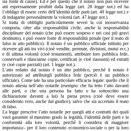
sia fonte di cause). Ed è per questo che il notaio non può ricevere
atti espressamente proibiti dalla legge (art. 28 legge not.) ed ha
l’obbligo di essere certo dell’identità delle parti (art. 49 legge not.) e
di indagarne personalmente la volontà (art. 47 legge not.).
Si tratta di obblighi particolarmente severi la cui inosservanza
comporta, oltre alla responsabilità civile, anche la responsabilità
disciplinare del notaio (che può essere sospeso e nei casi più gravi
destituito), e può essere fonte di responsabilità penale (per il reato di
falso in atto pubblico). Il notaio è un pubblico ufficiale istituito per
ricevere gli atti tra vivi (cioè vendite, permute, divisioni, mutui ecc.)
e di ultima volontà (cioè testamenti), attribuire loro pubblica fede,
conservarli e rilasciarne copie, certificati (e cioè riassunti) ed estratti
(e cioè copie parziali) (art. 1 legge not.).
L’atto redatto dal notaio è un atto pubblico, perché il notaio è
autorizzato ad attribuirgli pubblica fede (perciò è un pubblico
ufficiale). Come tale ha una particolare efficacia legale: quello che il
notaio attesta nell’atto notarile (esempio: che ha letto l’atto davanti
alle parti, o che una persona ha fatto o ha sottoscritto una
dichiarazione davanti a lui) fa piena prova (cioè deve essere
considerato vero, anche dal giudice), salvo che sia accertato il reato
di falso.
La legge prescrive l’atto notarile per quegli atti e contratti dei quali
vuol garantire al massimo grado la legalità, l’identità delle parti e la
conformità alla loro volontà, perché li considera di maggiore
importanza:- per il loro contenuto economico-sociale o per la loro