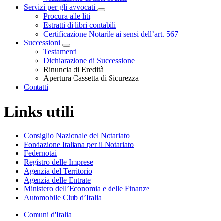
Servizi per gli avvocati
Visualizza menù di secondo livello
Procura alle liti
Estratti di libri contabili
Certificazione Notarile ai sensi dell’art. 567
Successioni
Visualizza menù di secondo livello
Testamenti
Dichiarazione di Successione
Rinuncia di Eredità
Apertura Cassetta di Sicurezza
Contatti
Links utili
Consiglio Nazionale del Notariato
Fondazione Italiana per il Notariato
Federnotai
Registro delle Imprese
Agenzia del Territorio
Agenzia delle Entrate
Ministero dell’Economia e delle Finanze
Automobile Club d’Italia
Comuni d'Italia